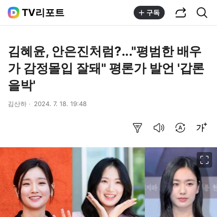
공유하기
통합검색
TV리포트
구독
김혜윤, 안은진처럼?..."평범한 배우
가 감정몰입 잘돼" 평론가 발언 '갑론
을박'
김산하
2024. 7. 18. 19:48
요약보기
음성으로 듣기
번역 설정
글씨크기 조절하기
이미지 크게 보기