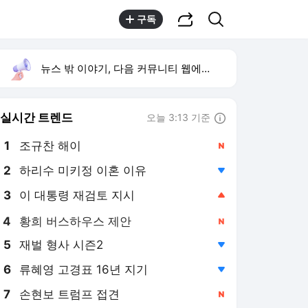
공유하기
검색
구독
뉴스 밖 이야기, 다음 커뮤니티 웹에서 보기
실시간 트렌드
오늘 3:13 기준
툴팁보기
1
조규찬 해이
,신규
2
하리수 미키정 이혼 이유
,하락
3
이 대통령 재검토 지시
,상승
4
황희 버스하우스 제안
,신규
5
재벌 형사 시즌2
,하락
6
류혜영 고경표 16년 지기
,하락
7
손현보 트럼프 접견
,신규