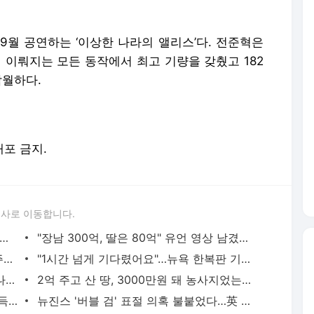
9월 공연하는 ‘이상한 나라의 앨리스’다. 전준혁은
 이뤄지는 모든 동작에서 최고 기량을 갖췄고 182
탁월하다.
배포 금지.
론사로 이동합니다.
성전자' 팔고 갈아탔더니…"우리 딸 계좌 대박이네"
"장남 300억, 딸은 80억" 유언 영상 남겼다가…'갈등 폭발' [김상훈의 상속비밀노트]
마트보다 더 싸다고?…"사서 쟁여두자" 주부들 난리났다
"1시간 넘게 기다렸어요"…뉴욕 한복판 기사식당 '핫플' 됐다
"훠궈 안 사 먹어요" 중국인들 돌변…잘 나가던 식당의 '추락'
2억 주고 산 땅, 3000만원 돼 농사지었는데…김현중도 폭우 피해
이지훈 46세 아빠됐다, 14세 연하 아내 '득녀'
뉴진스 '버블 검' 표절 의혹 불붙었다…英 밴드, 공식 항의