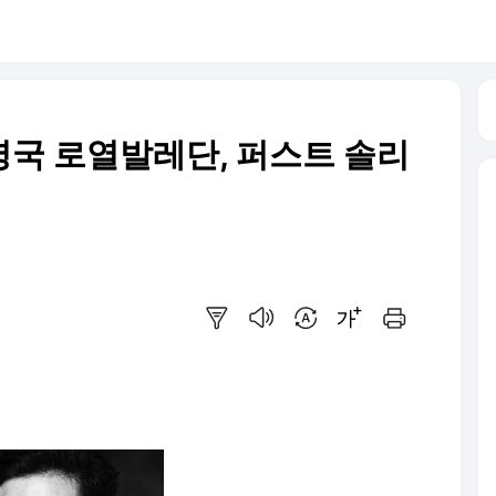
영국 로열발레단, 퍼스트 솔리
요약보기
음성으로 듣기
번역 설정
글씨크기 조절하기
인쇄하기