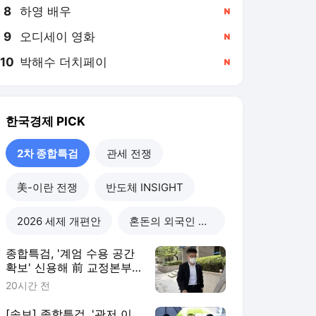
8
하영 배우
,신규
9
오디세이 영화
,신규
10
박해수 더치페이
,신규
한국경제
PICK
2차 종합특검
관세 전쟁
美-이란 전쟁
반도체 INSIGHT
2026 세제 개편안
혼돈의 외국인 고용시장
종합특검, '계엄 수용 공간
확보' 신용해 前 교정본부
장 불구속 기소
20시간 전
[속보] 종합특검, '관저 이