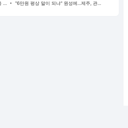
'얼굴 부상' 박규리, 악성루머에 강경 대응 예고…"낙상 사고"
"6만원 평상 말이 되냐" 원성에…제주, 관광객 달래기 나섰다