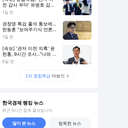
전 감사 무마' 유병호 감사
위원 구속 기소
1일 전
권창영 특검 출석 통보에…
한동훈 "보여주기식 언론플
레이"
1일 전
[속보] '관저 이전 의혹' 윤
한홍, 9시간 조사…"나와 관
련 없다"
6일 전
2차 종합특검
더보기
한국경제 랭킹 뉴스
최근 3시간 집계 결과입니다.
많이 본 뉴스
탐독한 뉴스