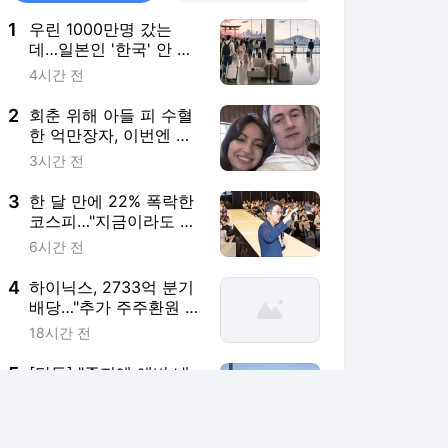
1
우린 1000만명 갔는
데…일본인 '한국' 안 오
는 뜻밖의 이유 [도쿄나
4시간 전
우]
2
회춘 위해 아들 피 수혈
한 억만장자, 이번엔 여
자친구 생리혈로
3시간 전
3
한 달 만에 22% 폭락한
코스피…"지금이라도 팔
까 버틸까"
6시간 전
4
하이닉스, 2733억 분기
배당…"추가 주주환원 3
분기 확정"
18시간 전
5
[단독] "졸지에 예비 내
란범"…육사, 李 '쿠데타'
발언에 술렁 [이정우의
5시간 전
중대사안]