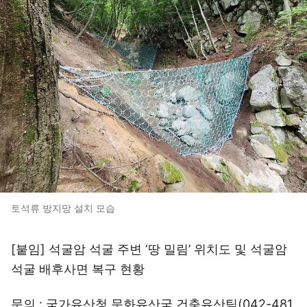
토석류 방지망 설치 모습
[붙임] 석굴암 석굴 주변 ‘땅 밀림’ 위치도 및 석굴암
석굴 배후사면 복구 현황
문의 : 국가유산청 문화유산국 건축유산팀(042-481