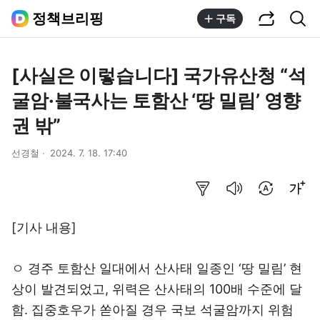
공유하기
통합검색
정책브리핑
구독
[사실은 이렇습니다] 국가유산청 “석
굴암·불국사는 토함산 ‘땅 밀림’ 영향
권 밖”
선경철
2024. 7. 18. 17:40
요약보기
음성으로 듣기
번역 설정
글씨크기 조절하기
[기사 내용]
ㅇ 경주 토함산 일대에서 산사태 일종인 ‘땅 밀림’ 현
상이 발견되었고, 위력은 산사태의 100배 수준에 달
함. 집중호우가 쏟아질 경우 국보 석굴암까지 위험