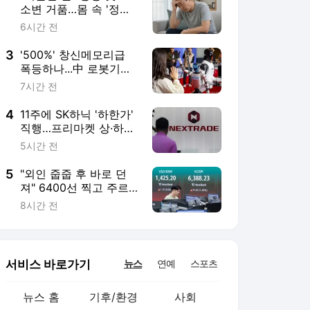
서비스 바로가기
뉴스
연예
스포츠
뉴스 홈
기후/환경
사회
경제
정치
국제
문화
IT/과학
인물
지식/칼럼
연재
배열설명서