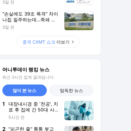
1
대장내시경 중 '천공', 치
료 후 집에 간 50대 사
망..."의사 집유" 이유는
5시간 전
2
"피곤한 줄" 퉁퉁 붓고
소변 거품…몸 속 '정수
기' 망가진 신호였다
6시간 전
3
'500%' 창신메모리급
폭등하나...中 로봇기업
상장 앞두고 '들썩'
7시간 전
4
11주에 SK하닉 '하한가'
직행…프리마켓 상·하한
가 주문, 한달간 금지
5시간 전
5
"외인 줍줍 후 바로 던
져" 6400선 찍고 주르
륵...'장투'의 조건은
8시간 전