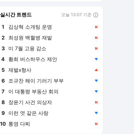
8
장윤기 사건 의상자
,신규
9
이런 엿 같은 사랑
,하락
10
통영 다찌
,신규
머니투데이
PICK
중국 CXMT 쇼크
용산공원 주택공급
2026 세제개편안
증시 흔드는 3중 쏠림
레버리지 ETF 해법은
"중국은 1년을 2~3년처럼
쓰는데, 韓시간·비용 단축
할 정책 시급"
3일 전