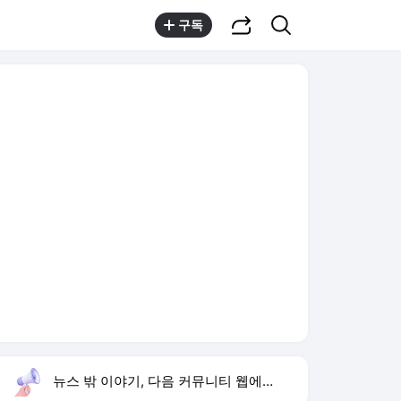
공유하기
검색
구독
뉴스 밖 이야기, 다음 커뮤니티 웹에서 보기
실시간 트렌드
오늘 13:07 기준
툴팁보기
1
김상혁 소개팅 운명
,신규
2
최성원 백혈병 재발
,신규
3
미 7월 고용 감소
,신규
4
황희 버스하우스 제안
,하락
5
재벌x형사
,상승
6
조규찬 해이 기러기 부부
,하락
7
이 대통령 부동산 회의
,하락