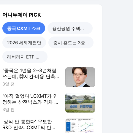
"아직 멀었다"..CXMT가 인
정하는 삼전닉스와 격차 들
여다보니
3일 전
'상식 안 통한다' 무모한
R&D 전략…CXMT의 반도
체 축지법
3일 전
"손실에도 39조 폭격" 차이
나칩 질주하는데…족쇄 찬
'삼전닉스' 탄식
3일 전
중국 CXMT 쇼크
더보기
머니투데이 랭킹 뉴스
최근 3시간 집계 결과입니다.
많이 본 뉴스
탐독한 뉴스