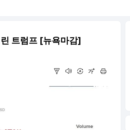
때린 트럼프 [뉴욕마감]
요약보기
음성으로 듣기
번역 설정
글씨크기 조절하기
인쇄하기