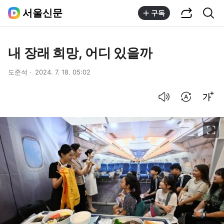
공유하기
통합검색
서울신문
구독
내 장래 희망, 어디 있을까
도준석
2024. 7. 18. 05:02
음성으로 듣기
번역 설정
글씨크기 조절하기
이미지 크게 보기