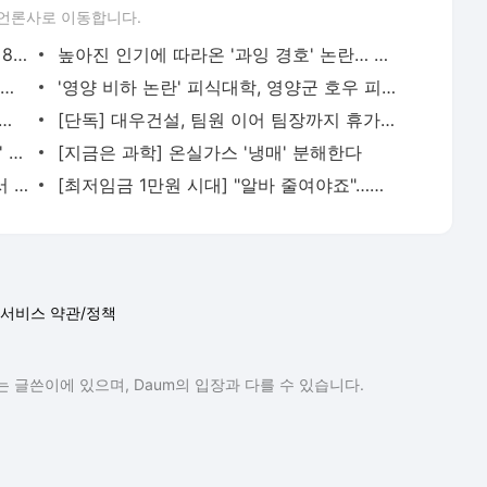
언론사로 이동합니다.
"하수처리장에 사람 떠 있다"…치매 앓던 80대 노인 숨진 채 발견
높아진 인기에 따라온 '과잉 경호' 논란… 변우석, 잡음 속 입국 '팬들 마중엔 밝은 미소' [엔터포
"집값 계속 오릅니까?"…주택당국만 딴목소리
'영양 비하 논란' 피식대학, 영양군 호우 피해에 5000만원 현물 기부
린 여중생에게 성고문·폭행당한 여고생…구속 영장은 '기각'
[단독] 대우건설, 팀원 이어 팀장까지 휴가 확대·보장
'빨간통 다이어트' 日큐텐, 6월 '메가와리' 푸드 카테고리 1위 기록
[지금은 과학] 온실가스 '냉매' 분해한다
"가점 높은데도"…'불장' 속 50대는 청약서 '미끄럼'
[최저임금 1만원 시대] "알바 줄여야죠"…편의점의 '한숨'
서비스 약관/정책
 글쓴이에 있으며, Daum의 입장과 다를 수 있습니다.