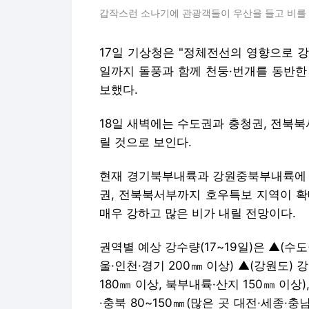
갑작스런 소나기에 관광객들이 우산을 들고 비를 
17일 기상청은 "정체전선의 영향으로 
일까지 돌풍과 함께 천둥·번개를 동반한
보했다.
18일 새벽에는 수도권과 충청권, 전북북
릴 것으로 보인다.
현재 경기북부내륙과 강원중북부내륙에 호
권, 전북북서부까지 호우특보 지역이 확
매우 강하고 많은 비가 내릴 전망이다.
권역별 예상 강수량(17~19일)은 ▲(수도권
울·인천·경기 200㎜ 이상) ▲(강원도) 
180㎜ 이상, 북부내륙·산지 150㎜ 이상)
·충북 80~150㎜(많은 곳 대전·세종·충