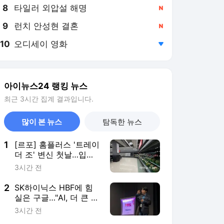
8
타일러 외압설 해명
,신규
9
런치 안성현 결혼
,신규
10
오디세이 영화
,하락
아이뉴스24 랭킹 뉴스
최근 3시간 집계 결과입니다.
많이 본 뉴스
탐독한 뉴스
1
[르포] 홈플러스 '트레이
더 조' 변신 첫날…입고
율 30%에 진열대 '텅'
3시간 전
2
SK하이닉스 HBF에 힘
실은 구글…"AI, 더 큰 메
모리 필요"
3시간 전