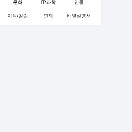
문화
IT/과학
인물
지식/칼럼
연재
배열설명서