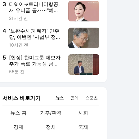
3
티웨이→트리니티항공,
새 유니폼 공개⋯"예쁘
다"
21시간 전
4
'보완수사권 폐지' 민주
당, 이번엔 '사법부 정조
준' [여의뷰]
10시간 전
5
[현장] 한미그룹 제보자
추가 폭로 가능성 남
겨⋯취득 경로는 여전히
55분 전
의문
서비스 바로가기
뉴스
연예
스포츠
뉴스 홈
기후/환경
사회
경제
정치
국제