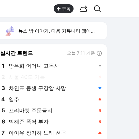
공유하기
검색
구독
뉴스 밖 이야기, 다음 커뮤니티 웹에서 보기
실시간 트렌드
오늘 7:11 기준
툴팁보기
1
방은희 어머니 고독사
,유지
2
서울 40도 기록
,신규
3
차인표 동생 구강암 사망
,하락
4
입추
,상승
5
프리마켓 주문금지
,신규
6
박해준 폭싹 부자
,신규
7
아이유 장기하 노래 선곡
,상승