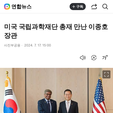
공유하기
통합검색
연합뉴스
구독
미국 국립과학재단 총재 만난 이종호
장관
사진부공용
2024. 7. 17. 15:00
음성으로 듣기
번역 설정
글씨크기 조절하기
이미지 크게 보기