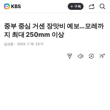
공유하기
통합검색
KBS
구독
중부 중심 거센 장맛비 예보…모레까
지 최대 250mm 이상
김세현
2024. 7. 16. 23:11
요약보기
음성으로 듣기
번역 설정
글씨크기 조절하기