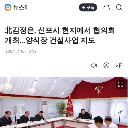
공유하기
통합검색
뉴스1
구독
北김정은, 신포시 현지에서 협의회
개최…양식장 건설사업 지도
2024. 7. 16. 15:59
음성으로 듣기
번역 설정
글씨크기 조절하기
이미지 크게 보기