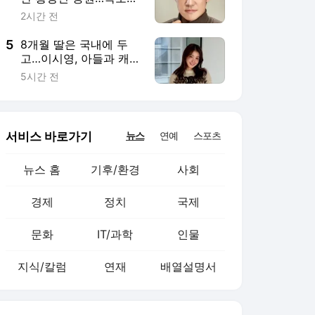
에 “떳떳하다면 직접 나
2시간 전
서라”
5
8개월 딸은 국내에 두
고…이시영, 아들과 캐나
다 한 달살이 근황 ‘눈길’
5시간 전
서비스 바로가기
뉴스
연예
스포츠
뉴스 홈
기후/환경
사회
경제
정치
국제
문화
IT/과학
인물
지식/칼럼
연재
배열설명서