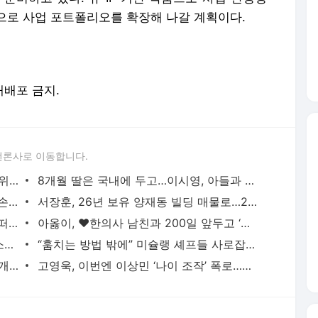
으로 사업 포트폴리오를 확장해 나갈 계획이다.
 재배포 금지.
언론사로 이동합니다.
‘韓 축구 최고 희소식!’ 아틀레티코, 한국 위해 ‘경기 시간’ 바꾼다→“아시아 시청 시간
8개월 딸은 국내에 두고…이시영, 아들과 캐나다 한 달살이 근황 ‘눈길’
[스경X이슈] 카라 한승연, 근황 영상 속 ‘손 떨림’ 포착…건강 이상설 확산
서장훈, 26년 보유 양재동 빌딩 매물로…28억→450억 껑충
‘대세’ 리센느 메이, 솔직 심경 고백…“팀 떠날 생각했었다” (전참시)
아옳이, ♥한의사 남친과 200일 앞두고 ‘프러포즈급’ 이벤트 공개
‘학폭논란’ 지수, 필리핀서 열일중…8억 소송 끝내고 필리핀서 함박웃음
“훔치는 방법 밖에” 미슐랭 셰프들 사로잡은 선재스님의 발효 장독대(어서와 한국은 처음이지
‘-9kg’ 랄랄, 다이어트 성공 후 수영복 공개 “빠른 시간에 돼지로…”
고영욱, 이번엔 이상민 ‘나이 조작’ 폭로…끊임없는 연예인 저격 ‘구설’