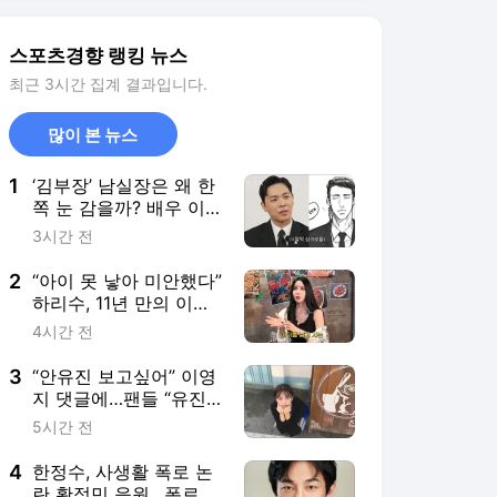
스포츠경향 랭킹 뉴스
최근 3시간 집계 결과입니다.
많이 본 뉴스
1
‘김부장’ 남실장은 왜 한
쪽 눈 감을까? 배우 이
동하, 직접 연구한 서사
3시간 전
공개
2
“아이 못 낳아 미안했다”
하리수, 11년 만의 이혼
비하인드 공개
4시간 전
3
“안유진 보고싶어” 이영
지 댓글에…팬들 “유진
이라고요!” 유쾌한 항의
5시간 전
4
한정수, 사생활 폭로 논
란 황정민 응원…폭로자