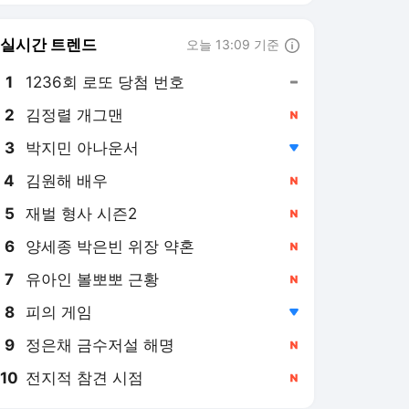
실시간 트렌드
오늘 13:09 기준
툴팁보기
1
1236회 로또 당첨 번호
,유지
2
김정렬 개그맨
,신규
3
박지민 아나운서
,하락
4
김원해 배우
,신규
5
재벌 형사 시즌2
,신규
6
양세종 박은빈 위장 약혼
,신규
7
유아인 볼뽀뽀 근황
,신규
8
피의 게임
,하락
9
정은채 금수저설 해명
,신규
10
전지적 참견 시점
,신규