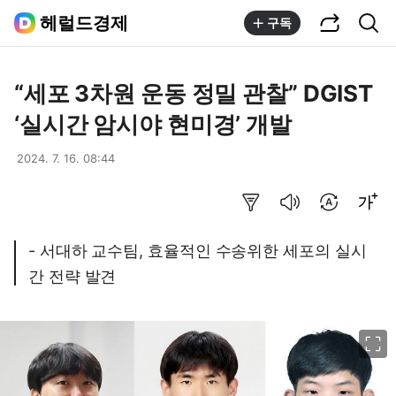
공유하기
통합검색
헤럴드경제
구독
“세포 3차원 운동 정밀 관찰” DGIST
‘실시간 암시야 현미경’ 개발
2024. 7. 16. 08:44
요약보기
음성으로 듣기
번역 설정
글씨크기 조절하기
- 서대하 교수팀, 효율적인 수송위한 세포의 실시
간 전략 발견
이미지 크게 보기