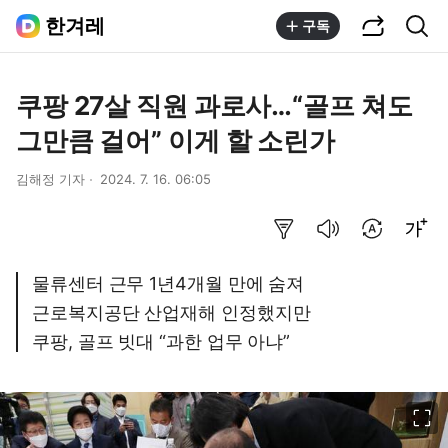
공유하기
통합검색
한겨레
구독
쿠팡 27살 직원 과로사…“골프 쳐도
그만큼 걸어” 이게 할 소린가
김해정 기자
2024. 7. 16. 06:05
요약보기
음성으로 듣기
번역 설정
글씨크기 조절하기
물류센터 근무 1년4개월 만에 숨져
근로복지공단 산업재해 인정했지만
쿠팡, 골프 빗대 “과한 업무 아냐”
이미지 크게 보기