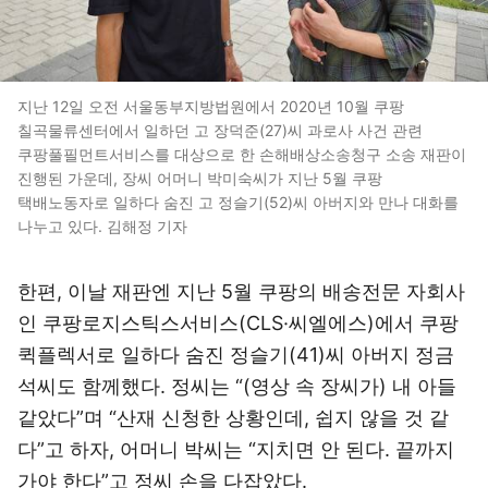
지난 12일 오전 서울동부지방법원에서 2020년 10월 쿠팡
칠곡물류센터에서 일하던 고 장덕준(27)씨 과로사 사건 관련
쿠팡풀필먼트서비스를 대상으로 한 손해배상소송청구 소송 재판이
진행된 가운데, 장씨 어머니 박미숙씨가 지난 5월 쿠팡
택배노동자로 일하다 숨진 고 정슬기(52)씨 아버지와 만나 대화를
나누고 있다. 김해정 기자
한편, 이날 재판엔 지난 5월 쿠팡의 배송전문 자회사
인 쿠팡로지스틱스서비스(CLS·씨엘에스)에서 쿠팡
퀵플렉서로 일하다 숨진 정슬기(41)씨 아버지 정금
석씨도 함께했다. 정씨는 “(영상 속 장씨가) 내 아들
같았다”며 “산재 신청한 상황인데, 쉽지 않을 것 같
다”고 하자, 어머니 박씨는 “지치면 안 된다. 끝까지
가야 한다”고 정씨 손을 다잡았다.