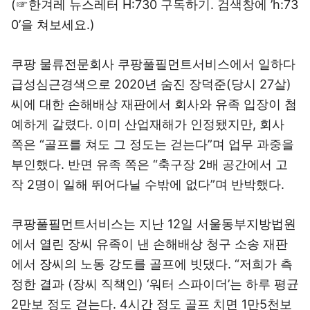
(☞한겨레 뉴스레터 H:730 구독하기. 검색창에 ’h:73
0’을 쳐보세요.)
쿠팡 물류전문회사 쿠팡풀필먼트서비스에서 일하다
급성심근경색으로 2020년 숨진 장덕준(당시 27살)
씨에 대한 손해배상 재판에서 회사와 유족 입장이 첨
예하게 갈렸다. 이미 산업재해가 인정됐지만, 회사
쪽은 “골프를 쳐도 그 정도는 걷는다”며 업무 과중을
부인했다. 반면 유족 쪽은 “축구장 2배 공간에서 고
작 2명이 일해 뛰어다닐 수밖에 없다”며 반박했다.
쿠팡풀필먼트서비스는 지난 12일 서울동부지방법원
에서 열린 장씨 유족이 낸 손해배상 청구 소송 재판
에서 장씨의 노동 강도를 골프에 빗댔다. “저희가 측
정한 결과 (장씨 직책인) ‘워터 스파이더’는 하루 평균
2만보 정도 걷는다. 4시간 정도 골프 치면 1만5천보