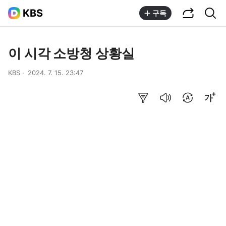
공유하기
통합검색
KBS
구독
이 시각 소방청 상황실
KBS
2024. 7. 15. 23:47
요약보기
음성으로 듣기
번역 설정
글씨크기 조절하기