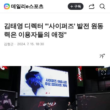
공유하기
통합검색
데일리e스포츠
구독
김태영 디렉터 "'사이퍼즈' 발전 원동
력은 이용자들의 애정"
김형근
2024. 7. 15. 18:30
글씨크기 조절하기
이미지 크게 보기