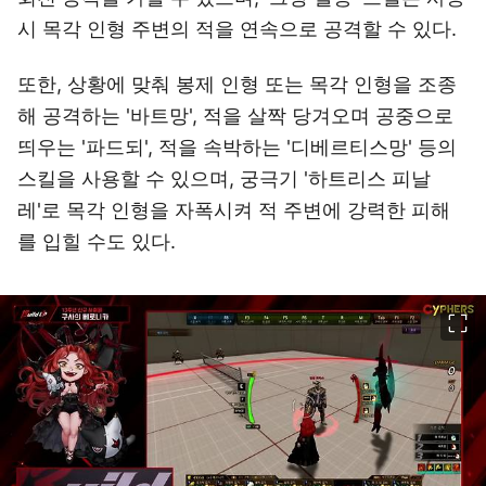
시 목각 인형 주변의 적을 연속으로 공격할 수 있다.
또한, 상황에 맞춰 봉제 인형 또는 목각 인형을 조종
해 공격하는 '바트망', 적을 살짝 당겨오며 공중으로
띄우는 '파드되', 적을 속박하는 '디베르티스망' 등의
스킬을 사용할 수 있으며, 궁극기 '하트리스 피날
레'로 목각 인형을 자폭시켜 적 주변에 강력한 피해
를 입힐 수도 있다.
이미지 크게 보기