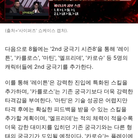
(출처='사이퍼즈' 쇼케이스 캡처).
다음으로 8월에는 '2nd 궁극기 시즌8'을 통해 '레이
튼', '카를로스', '마틴', '엘프리데', '카로슈' 등 5명의
캐릭터들에 2nd 궁극기를 추가한다.
이를 통해 '레이튼'은 강력한 진입에 특화된 스킬을
추가하며, '카를로스'는 기존 궁극기보다 더욱 강력한
타격감을 부여한다. '마틴'은 기술 성공은 어렵지만
타격 후에는 확실한 피드백을 받을 수 있는 스킬을
추가할 계획이며, '엘프리데'는 적의 체력이 적을수록
더욱 강한 대미지를 입히던 기존 궁극기와는 다른 형
태의 궁극기가 도입될 예정이다. '카로슈'는 플레이에