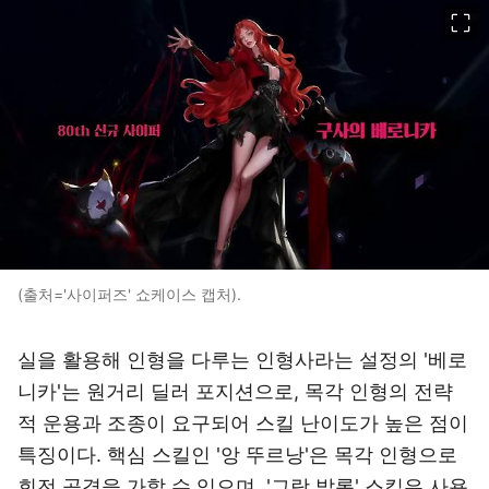
이미지 크게 보기
(출처='사이퍼즈' 쇼케이스 캡처).
실을 활용해 인형을 다루는 인형사라는 설정의 '베로
니카'는 원거리 딜러 포지션으로, 목각 인형의 전략
적 운용과 조종이 요구되어 스킬 난이도가 높은 점이
특징이다. 핵심 스킬인 '앙 뚜르낭'은 목각 인형으로
회전 공격을 가할 수 있으며, '그랑 발롱' 스킬은 사용