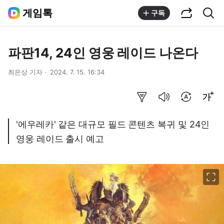
공유하기
통합검색
게임톡
구독
파판14, 24인 영웅 레이드 나온다
최은상 기자
2024. 7. 15. 16:34
요약보기
음성으로 듣기
번역 설정
글씨크기 조절하기
'에우레카' 같은 대규모 필드 콘텐츠 복귀 및 24인
영웅 레이드 출시 예고
이미지 크게 보기