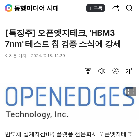
공유하기
통합검색
동행미디어 시대
구독
[특징주] 오픈엣지테크, 'HBM3
7nm' 테스트 칩 검증 소식에 강세
이지운 기자
2024. 7. 15. 14:29
요약보기
음성으로 듣기
번역 설정
글씨크기 조절하기
이미지 크게 보기
반도체 설계자산(IP) 플랫폼 전문회사 오픈엣지테크