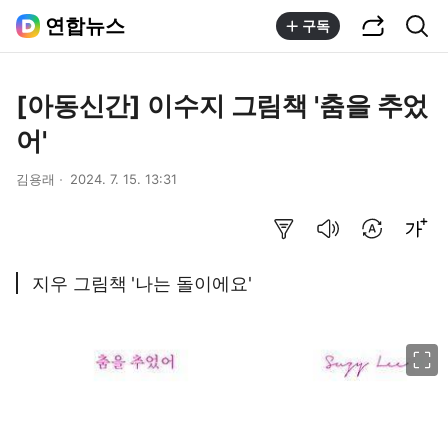
공유하기
통합검색
연합뉴스
구독
[아동신간] 이수지 그림책 '춤을 추었
어'
김용래
2024. 7. 15. 13:31
요약보기
음성으로 듣기
번역 설정
글씨크기 조절하기
지우 그림책 '나는 돌이에요'
이미지 크게 보기