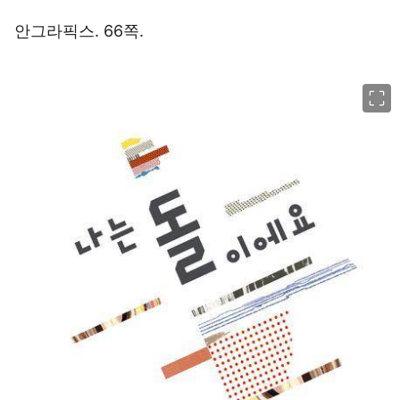
안그라픽스. 66쪽.
이미지 크게 보기