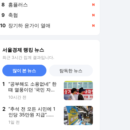
8
홈플러스
,신규
9
축협
,신규
10
장기하 윤가이 열애
,신규
서울경제 랭킹 뉴스
최근 3시간 집계 결과입니다.
많이 본 뉴스
탐독한 뉴스
1
“공부해도 소용없네” 한
때 열풍이던 ‘국민 자격
증’…4년 만에 반토막 난
10시간 전
이유
2
“추석 전 모든 시민에 1
인당 35만원 지급”…민
생지원금 소식에 들썩이
1일 전
는 ‘이곳’