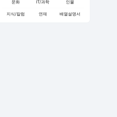
문화
IT/과학
인물
지식/칼럼
연재
배열설명서