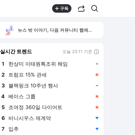
공유하기
검색
구독
뉴스 밖 이야기, 다음 커뮤니티 웹에서 보기
실시간 트렌드
오늘 23:11 기준
툴팁보기
1
한상미 이태원특조위 해임
,유지
2
트럼프 15% 관세
,신규
4
베이스 그룹
,신규
5
조여정 360일 다이어트
,신규
6
비니시우스 재계약
,하락
7
입추
,하락