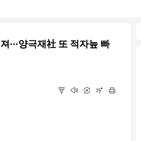
어져···양극재社 또 적자늪 빠
요약보기
음성으로 듣기
번역 설정
글씨크기 조절하기
인쇄하기