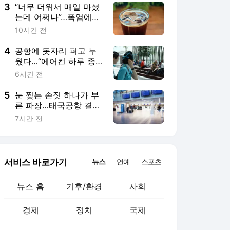
3
“너무 더워서 매일 마셨
는데 어쩌나”…폭염에
‘아이스 커피’ 들이켰다
10시간 전
간
4
공항에 돗자리 펴고 누
웠다…“에어컨 하루 종
일 빵빵한데 공짜” 노인
6시간 전
들 몰렸다
5
눈 찢는 손짓 하나가 부
른 파장…태국공항 결국
직원 징계 받았다
7시간 전
서비스 바로가기
뉴스
연예
스포츠
뉴스 홈
기후/환경
사회
경제
정치
국제