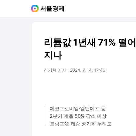
서울경제
리튬값 1년새 71% 떨
지나
김기혁 기자
2024. 7. 14. 17:46
에코프로비엠·엘앤에프 등
2분기 매출 50% 감소 예상
트럼프發 캐즘 장기화 우려도