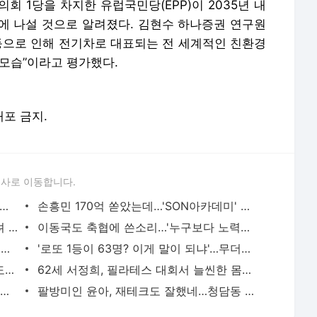
회 1당을 차지한 유럽국민당(EPP)이 2035년 내
에 나설 것으로 알려졌다. 김현수 하나증권 연구원
쟁 등으로 인해 전기차로 대표되는 전 세계적인 친환경
 모습”이라고 평가했다.
배포 금지.
론사로 이동합니다.
, 대체 못하는 게 뭐야?'…첫 주연 영화 ‘인 악토버’, 쿠팡플레이‧티빙 ‘1위’ 등극
손흥민 170억 쏟았는데…'SON아카데미' 존폐위기 왜?
'트럼프, 총알 날아오는 그 순간 고개 돌려 살았다'…유세 참석자 목격담
이동국도 축협에 쓴소리…'누구보다 노력한 사람한테 '법적 대응'은 아냐'
장윤정, '120억' 현금 주고 샀다는데 제이홉·김고은도 구입…연예인 '인기주택' 떠오른 '이곳'
'로또 1등이 63명? 이게 말이 되냐'…무더기 당첨에 '세금 떼면 고작 3억'
'냉동 블루베리' 그냥 먹으면 큰일 날 수도…'이것' 꼭 확인 후 섭취해야
62세 서정희, 필라테스 대회서 늘씬한 몸매 뽐내…“살아있길 잘했어”
구제역 '난 쯔양 이중 스파이…돈 돌려줄 것' 해명에도 '싸늘'
팔방미인 윤아, 재테크도 잘했네…청담동 빌딩 6년새 OOO억 올랐다