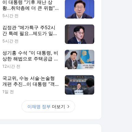
이 대통령 “기후 재난 상
황…취약층에 더 큰 위협”
보호책 강화 지시
5시간 전
김정관 “메가특구 주52시
간 특례 필요…제도가 일할
의지 꺾어선 안 돼”
5시간 전
성기홍 수석 “이 대통령, 비
상한 해법으로 주택공급 물
량 확보 주문”
12시간 전
국교위, 수능 서술·논술형
개편 추진…이 대통령 “객
관식이 아이들 망가뜨려”
1일 전
이재명 정부
더보기