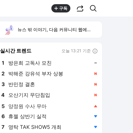
공유하기
검색
구독
뉴스 밖 이야기, 다음 커뮤니티 웹에서 보기
실시간 트렌드
오늘 13:21 기준
툴팁보기
1
방은희 고독사 모친
,유지
2
박해준 강유석 부자 상봉
,신규
3
반민정 결혼
,신규
4
오산기지 무단침입
,신규
5
양정원 수사 무마
,상승
6
휴젤 상반기 실적
,하락
7
영탁 TAK SHOW5 개최
,하락