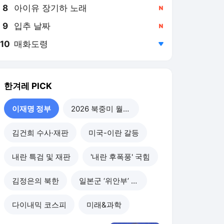
8
아이유 장기하 노래
,신규
9
입추 날짜
,신규
10
매화도령
,하락
한겨레
PICK
이재명 정부
2026 북중미 월드컵
김건희 수사·재판
미국-이란 갈등
내란 특검 및 재판
'내란 후폭풍' 국힘
김정은의 북한
일본군 ‘위안부’ 피해
다이내믹 코스피
미래&과학