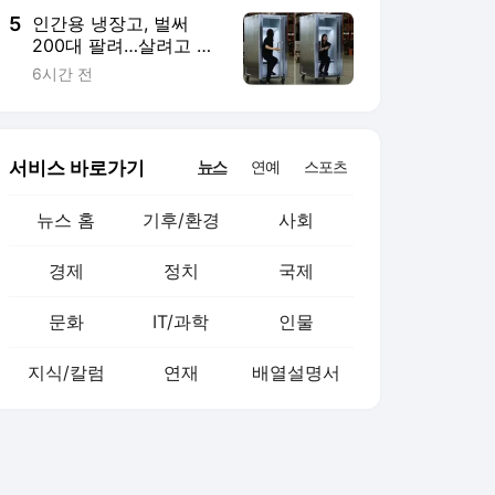
5
인간용 냉장고, 벌써
200대 팔려…살려고 들
어가면 5℃ 냉풍
6시간 전
서비스 바로가기
뉴스
연예
스포츠
뉴스 홈
기후/환경
사회
경제
정치
국제
문화
IT/과학
인물
지식/칼럼
연재
배열설명서