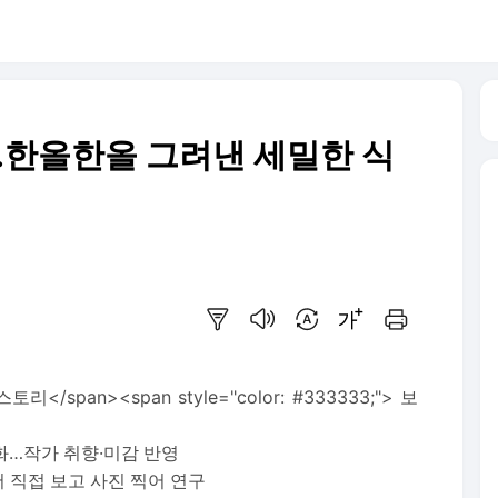
…한올한올 그려낸 세밀한 식
요약보기
음성으로 듣기
번역 설정
글씨크기 조절하기
인쇄하기
버스토리</span><span style="color: #333333;"> 보
화…작가 취향·미감 반영
 직접 보고 사진 찍어 연구