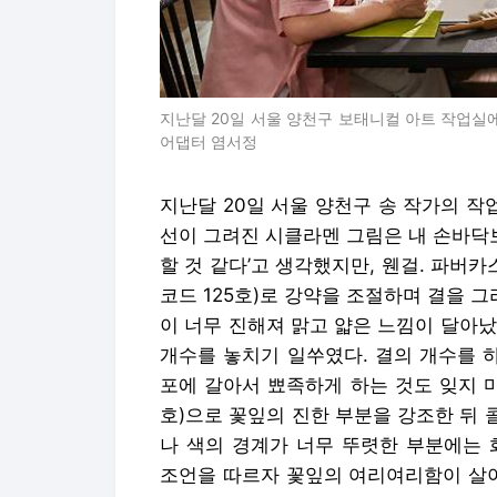
지난달 20일 서울 양천구 보태니컬 아트 작업실
어댑터 염서정
지난달 20일 서울 양천구 송 작가의 작
선이 그려진 시클라멘 그림은 내 손바닥보
할 것 같다’고 생각했지만, 웬걸. 파
코드 125호)로 강약을 조절하며 결을 
이 너무 진해져 맑고 얇은 느낌이 달아
개수를 놓치기 일쑤였다. 결의 개수를 
포에 갈아서 뾰족하게 하는 것도 잊지 마
호)으로 꽃잎의 진한 부분을 강조한 뒤 콜
나 색의 경계가 너무 뚜렷한 부분에는 화
조언을 따르자 꽃잎의 여리여리함이 살