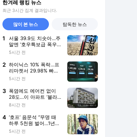
한겨레 랭킹 뉴스
최근 3시간 집계 결과입니다.
많이 본 뉴스
탐독한 뉴스
1
서울 39.9도 치솟아…주
말엔 ‘호우특보급 폭우’
동해안으로
5시간 전
2
하이닉스 10% 폭락…프
리마켓서 29.98% 빠진
가격에 팔리기도
5시간 전
3
폭염에도 에어컨 없이
28도…이 아파트 ‘블라
인드’ 창밖에 달렸네
8시간 전
4
‘호프’ 음문석 “무명 때
하루 5천원 벌어…1년
330일 라면”
5시간 전