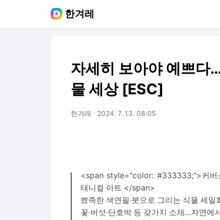
한겨레
자세히 보아야 예쁘다
물 세상 [ESC]
한겨레
2024. 7. 13. 08:05
<span style="color: #333333;">커
태니컬 아트 </span>
뾰족한 색연필·붓으로 그리는 식물 세밀
꽃·버섯·단호박 등 갖가지 소재…자연에서