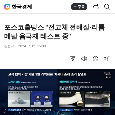
공유하기
통합검색
한국경제
구독
포스코홀딩스 "전고체 전해질·리튬
메탈 음극재 테스트 중"
김형규
2024. 7. 12. 15:39
요약보기
음성으로 듣기
번역 설정
글씨크기 조절하기
이미지 크게 보기