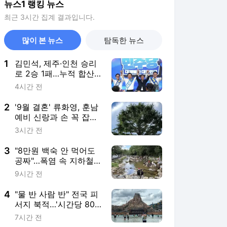
뉴스1 랭킹 뉴스
최근 3시간 집계 결과입니다.
많이 본 뉴스
탐독한 뉴스
1
김민석, 제주·인천 승리
로 2승 1패…누적 합산
역전하며 선두 탈환(종
4시간 전
합)
2
'9월 결혼' 류화영, 훈남
예비 신랑과 손 꼭 잡고
데이트 [N샷]
3시간 전
3
"8만원 백숙 안 먹어도
공짜"…폭염 속 지하철
타고 가는 '역세권 계곡'
9시간 전
4
"물 반 사람 반" 전국 피
서지 북적…'시간당 80
㎜' 강원 영동은 입수 금
7시간 전
지