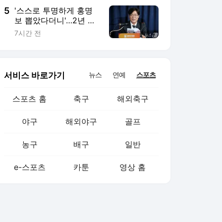
5
'스스로 투명하게 홍명
보 뽑았다더니'…2년 만
에 말 바꾼 이임생
7시간 전
서비스 바로가기
뉴스
연예
스포츠
스포츠 홈
축구
해외축구
야구
해외야구
골프
농구
배구
일반
e-스포츠
카툰
영상 홈