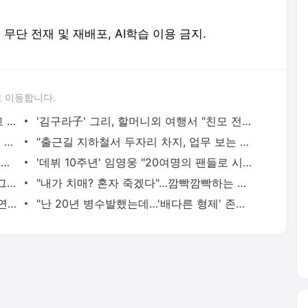
erved. 무단 전재 및 재배포, AI학습 이용 금지.
 이동합니다.
황정민의 또 다른 팬 등장 "지독히 엮이고 싶었던 건 너" 폭로녀 직격
'김구라子' 그리, 할머니외 여행서 "친모 전라도에 잘 있어"…유튜브서 언급
회춘실험 억만장자, '여친 생리혈' 냉동고 보관…"자궁 내부 궁금해"
"출근길 지하철서 두자리 차지, 업무 보는 100㎏ 남성…부딪히면 신경질"
"5500만원 날리고 급등주 단타, 남은 건 빚뿐"…30대 여성 파혼 위기
'데뷔 10주년' 임영웅 "20여명의 팬들로 시작해 여기까지…진심 감사"
"죽여줄까?" "그래 죽여라" 보행자 향해 그대로 차량 돌진한 운전자[영상]
"내가 치매? 혼자 죽겠다"…깜빡깜빡하는 시모, 검사하라 하자 '발끈'
"친구는 부모 덕에 집 샀는데" 아들 하소연에 "죄지었다" 사죄 '먹먹'
"난 20년 병수발했는데…'배다른 형제' 존재, 유산 절반 가져가나"