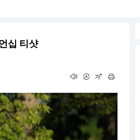
피언십 티샷
음성으로 듣기
번역 설정
글씨크기 조절하기
인쇄하기