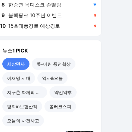
8
한승연 목디스크 손떨림
,하락
9
블랙핑크 10주년 이벤트
,신규
10
15호태풍경로 예상경로
,신규
뉴스1
PICK
세상만사
美-이란 종전협상
이재명 시대
역사&오늘
지구촌 화제의 뉴스
약전약후
영화in보험산책
롤러코스피
오늘의 사건사고