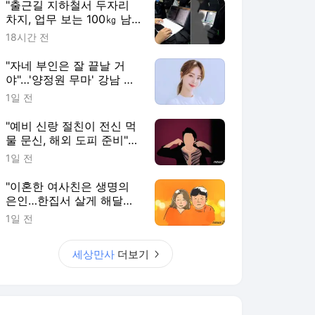
"출근길 지하철서 두자리
차지, 업무 보는 100㎏ 남
성…부딪히면 신경질"
18시간 전
"자네 부인은 잘 끝날 거
야"…'양정원 무마' 강남 경
찰, 다른 돈도 받은 정황
1일 전
"예비 신랑 절친이 전신 먹
물 문신, 해외 도피 준비"…
예비 신부 '혼란'
1일 전
"이혼한 여사친은 생명의
은인…한집서 살게 해달라"
남편 요구에 '절망'
1일 전
세상만사
더보기