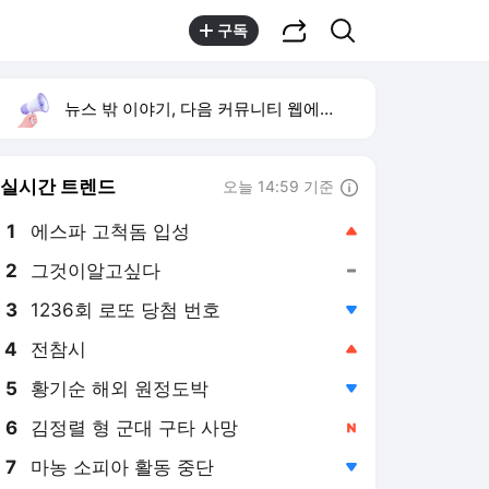
공유하기
검색
구독
뉴스 밖 이야기, 다음 커뮤니티 웹에서 보기
실시간 트렌드
오늘 14:59 기준
툴팁보기
1
에스파 고척돔 입성
,상승
2
그것이알고싶다
,유지
3
1236회 로또 당첨 번호
,하락
4
전참시
,상승
5
황기순 해외 원정도박
,하락
6
김정렬 형 군대 구타 사망
,신규
7
마농 소피아 활동 중단
,하락