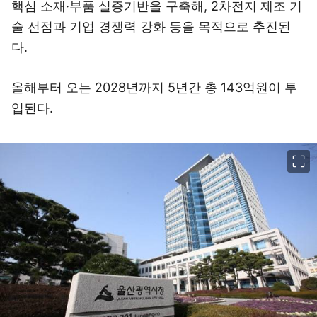
핵심 소재·부품 실증기반을 구축해, 2차전지 제조 기
술 선점과 기업 경쟁력 강화 등을 목적으로 추진된
다.
올해부터 오는 2028년까지 5년간 총 143억원이 투
입된다.
이미지 크게 보기