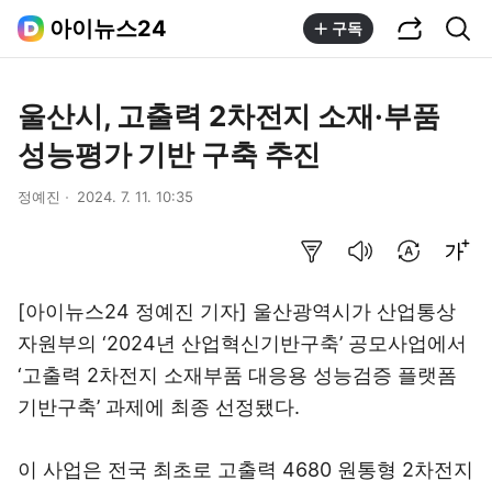
공유하기
통합검색
아이뉴스24
구독
울산시, 고출력 2차전지 소재·부품
성능평가 기반 구축 추진
정예진
2024. 7. 11. 10:35
요약보기
음성으로 듣기
번역 설정
글씨크기 조절하기
[아이뉴스24 정예진 기자] 울산광역시가 산업통상
자원부의 ‘2024년 산업혁신기반구축’ 공모사업에서
‘고출력 2차전지 소재부품 대응용 성능검증 플랫폼
기반구축’ 과제에 최종 선정됐다.
이 사업은 전국 최초로 고출력 4680 원통형 2차전지