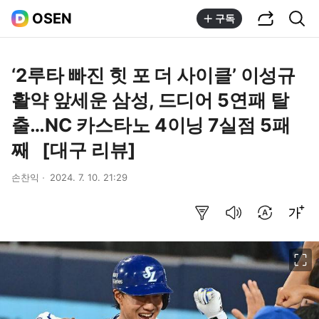
공유하기
통합검색
OSEN
구독
‘2루타 빠진 힛 포 더 사이클’ 이성규
활약 앞세운 삼성, 드디어 5연패 탈
출…NC 카스타노 4이닝 7실점 5패
째 [대구 리뷰]
손찬익
2024. 7. 10. 21:29
요약보기
음성으로 듣기
번역 설정
글씨크기 조절하기
이미지 크게 보기