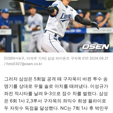
[OSEN=대구, 이석우 기자] 삼성 라이온즈 구자욱 010 2024.06.21
/ foto0307@osen.co.kr
그러자 삼성은 5회말 공격 때 구자욱이 바뀐 투수 송
명기를 상대로 우월 솔로 아치를 때려냈다. 이성규가
좌전 적시타를 날려 9-3으로 점수 차를 벌렸다. 삼성
은 6회 1사 2,3루서 구자욱의 좌익수 희생 플라이로
두 자릿수 득점을 달성했다. NC는 7회 1사 후 박민우