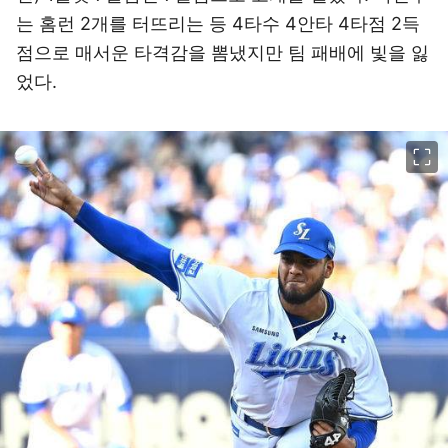
는 홈런 2개를 터뜨리는 등 4타수 4안타 4타점 2득
점으로 매서운 타격감을 뽐냈지만 팀 패배에 빛을 잃
었다.
이미지 크게 보기