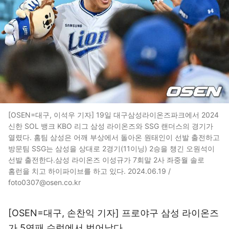
[OSEN=대구, 이석우 기자] 19일 대구삼성라이온즈파크에서 2024
신한 SOL 뱅크 KBO 리그 삼성 라이온즈와 SSG 랜더스의 경기가
열렸다. 홈팀 삼성은 어깨 부상에서 돌아온 원태인이 선발 출전하고
방문팀 SSG는 삼성을 상대로 2경기(11이닝) 2승을 챙긴 오원석이
선발 출전한다.삼성 라이온즈 이성규가 7회말 2사 좌중월 솔로
홈런을 치고 하이파이브를 하고 있다. 2024.06.19 /
foto0307@osen.co.kr
[OSEN=대구, 손찬익 기자] 프로야구 삼성 라이온즈
가 5연패 수렁에서 벗어났다.