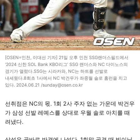
[OSEN=인천, 이대선 기자] 21일 오후 인천 SSG랜더스필드에서
‘2024 신한 SOL Bank KBO리그’ SSG 랜더스와 NC 다이노스의
경기가 열렸다.SSG는 시라카와, NC는 하트를 선발로
내세웠다.8회초 1사에서 NC 박건우가 좌중월 솔로 홈런을 치고
있다. 2024.06.21 /sunday@osen.co.kr
선취점은 NC의 몫. 1회 2사 주자 없는 가운데 박건우
가 삼성 선발 레예스를 상대로 우월 솔로 아치를 때
려냈다.
삼성은 곧바로 반격에 나섰다. 1회말 공격 때 빅이닝