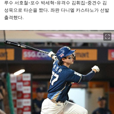
루수 서호철-포수 박세혁-유격수 김휘집-중견수 김
성욱으로 타순을 짰다. 좌완 다니엘 카스타노가 선발
출격했다.
이미지 크게 보기