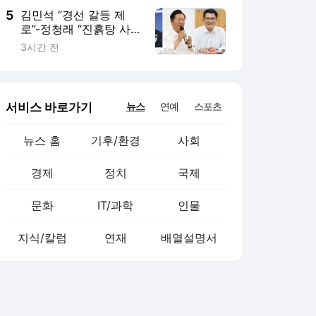
5
김민석 “경선 갈등 제
로”-정청래 “진흙탕 사
과부터”…제주 순회경선
3시간 전
서비스 바로가기
뉴스
연예
스포츠
뉴스 홈
기후/환경
사회
경제
정치
국제
문화
IT/과학
인물
지식/칼럼
연재
배열설명서