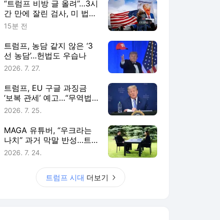
“트럼프 비방 글 올려”…3시
간 만에 잘린 검사, 미 법무
부 상대 소송
15분 전
트럼프, 농담 같지 않은 ‘3
선 농담’…헌법도 우습나
2026. 7. 27.
트럼프, EU 구글 과징금
‘보복 관세’ 예고…“무역법
301조 조사 개시”
2026. 7. 25.
MAGA 유튜버, “우크라는
나치” 과거 막말 반성…트
럼프 “잘했어!!!”
2026. 7. 24.
트럼프 시대
더보기