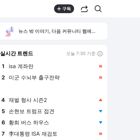
공유하기
검색
구독
뉴스 밖 이야기, 다음 커뮤니티 웹에서 보기
실시간 트렌드
오늘 7:30 기준
툴팁보기
1
isa 계좌란
,신규
2
미군 수뇌부 출구전략
,신규
3
이런 엿 같은 사랑
,하락
4
재벌 형사 시즌2
,상승
5
손현보 트럼프 접견
,하락
6
황희 버스 하우스
,하락
7
李대통령 ISA 재검토
,신규