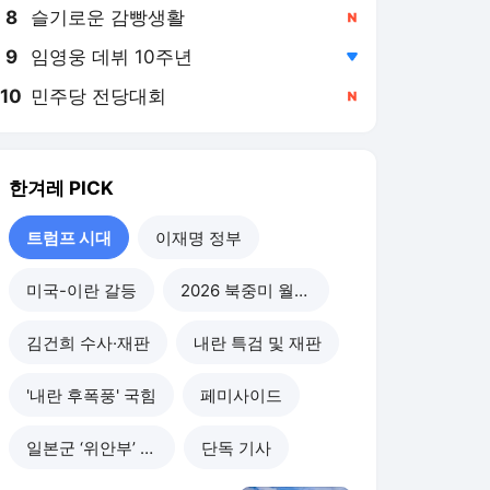
8
슬기로운 감빵생활
,신규
9
임영웅 데뷔 10주년
,하락
10
민주당 전당대회
,신규
한겨레
PICK
트럼프 시대
이재명 정부
미국-이란 갈등
2026 북중미 월드컵
김건희 수사·재판
내란 특검 및 재판
'내란 후폭풍' 국힘
페미사이드
일본군 ‘위안부’ 피해
단독 기사