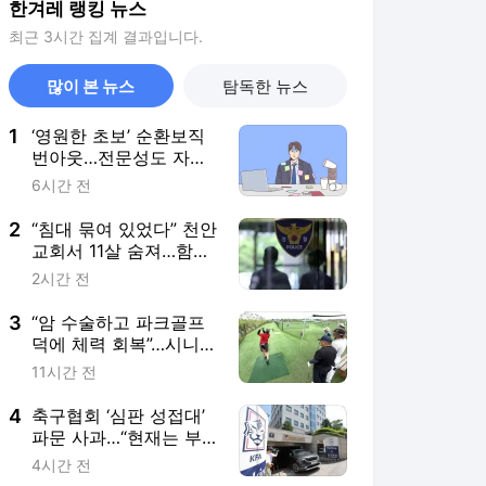
한겨레 랭킹 뉴스
최근 3시간 집계 결과입니다.
많이 본 뉴스
탐독한 뉴스
1
‘영원한 초보’ 순환보직
번아웃…전문성도 자신
감도 사라져요 [.txt]
6시간 전
2
“침대 묶여 있었다” 천안
교회서 11살 숨져…함께
지내던 신도들 수사
2시간 전
3
“암 수술하고 파크골프
덕에 체력 회복”…시니어
전신 운동으로 각광
11시간 전
4
축구협회 ‘심판 성접대’
파문 사과…“현재는 부
적절 행위 없다”
4시간 전