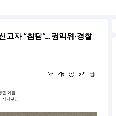
익신고자 “참담”…권익위·경찰
요약보기
음성으로 듣기
번역 설정
글씨크기 조절하기
인쇄하기
경찰 이첩
‘지지부진’