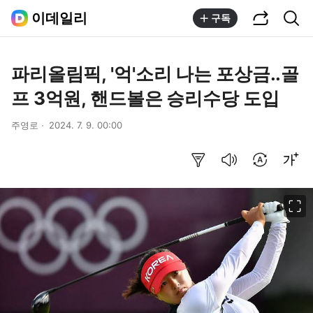
공유하기
통합검색
이데일리
구독
파리올림픽, '억'소리 나는 포상금..골
프 3억원, 핸드볼은 승리수당 도입
주영로
2024. 7. 9. 00:00
요약보기
음성으로 듣기
번역 설정
글씨크기 조절하기
이미지 크게 보기