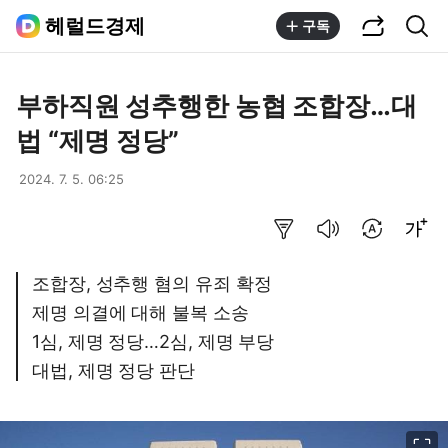
공유하기
통합검색
헤럴드경제
구독
부하직원 성추행한 농협 조합장…대
법 “제명 정당”
2024. 7. 5. 06:25
요약보기
음성으로 듣기
번역 설정
글씨크기 조절하기
조합장, 성추행 혐의 유죄 확정
제명 의결에 대해 불복 소송
1심, 제명 정당…2심, 제명 부당
대법, 제명 정당 판단
이미지 크게 보기