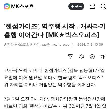
공유하기
통합검색
MK스포츠
구독
‘핸섬가이즈’, 역주행 시작…개싸라기
흥행 이어간다 [MK★박스오피스]
손진아 MK스포츠 기자(jinaaa@mkculture.com)
2024. 7. 2. 10:36
요약보기
음성으로 듣기
번역 설정
글씨크기 조절하기
고자극 오싹 코미디 ‘핸섬가이즈’(감독 남동협)가 일
요일에 이어 월요일 또다시 한국 영화 박스오피스 1
위 자리를 지켜내 거침없는 역주행을 이어간다.
7월 2일 오전 0시 기준, 영화관입장권 통합전산망에
따르면 영화 ‘핸섬가이즈’는 개봉 6일째인 7월 1일 일