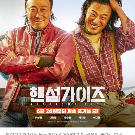
‘핸섬가이즈’(감독 남동협)가 일요일에 이어 월요일 또다시 한국