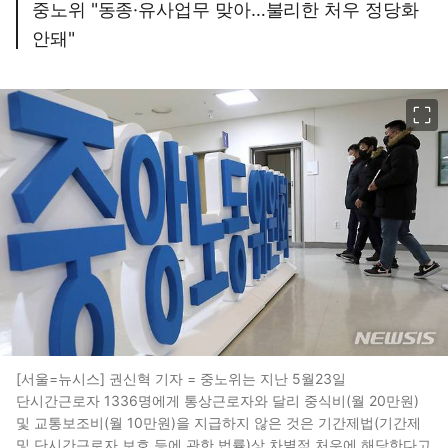
중노위 "동종·유사업무 맞아…불리한 처우 정당화
안돼"
이미지 크게 보기
[서울=뉴시스] 권신혁 기자 = 중노위는 지난 5월23일
단시간근로자 1336명에게 통상근로자와 달리 중식비(월 20만원)
및 교통보조비(월 10만원)을 지급하지 않은 것은 기간제법(기간제
및 단시간근로자 보호 등에 관한 법률)상 차별적 처우에 해당한다고