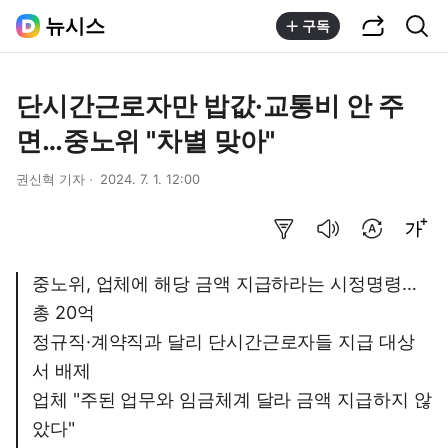
공유하기
통합검색
뉴시스
구독
단시간근로자만 밥값·교통비 안 주
면…중노위 "차별 맞아"
권신혁 기자
2024. 7. 1. 12:00
요약보기
음성으로 듣기
번역 설정
글씨크기 조절하기
중노위, 업체에 해당 금액 지급하라는 시정명령…
총 20억
정규직·계약직과 달리 단시간근로자들 지급 대상
서 배제
업체 "주된 업무와 임금체계 달라 금액 지급하지 않
았다"