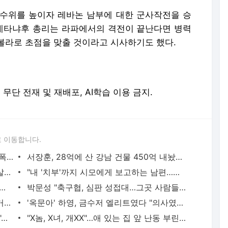
수위를 높이자 레바논 남부에 대한 군사작전을 승
 네타냐후 총리는 라파에서의 격전이 끝난다면 병력
볼라로 초점을 맞출 것이라고 시사하기도 했다.
erved. 무단 전재 및 재배포, AI학습 이용 금지.
 이동합니다.
"단둘만 있는 밀폐된 공간과 술…황정민 폭로녀는 두가지에 집착했다"
서장훈, 28억에 산 강남 건물 450억 내놨다…세후 차익 280억 '잭팟'
"이혼한 여사친은 생명의 은인…한집서 살게 해달라" 남편 요구에 '절망'
"내 '치부'까지 시모에게 보고하는 남편…집이 감옥 같다" 아내 고통
 절친이 전신 먹물 문신, 해외 도피 준비"…예비 신부 '혼란'
박문성 "축구협, 심판 성접대…그곳 사람들 얼마나 천박한지 보여준 것"
"핫팬츠·오프숄더도 되나?"…출근 복장 '거슬려' vs '괜찮아' 의견 분분
'옥문아' 하영, 금수저 엘리트였다 "의사였던 증조부께서 고종 황제 진료했다"
"버스 청소 이 정도로 한다고? 눈물 난다"…몸 밀어 넣은 노동자 '감동'
"X놈, X녀, 개XX"…애 있는 집 앞 난동 부린 여성, 속옷까지 훌러덩[영상]