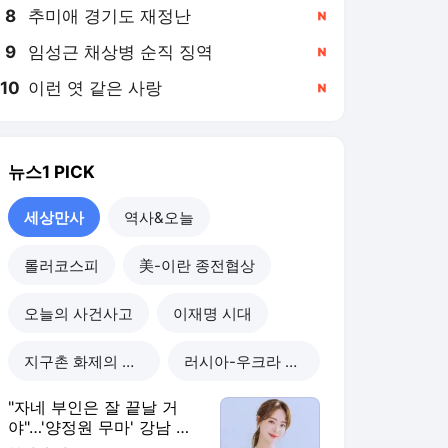
8
추미애 경기도 재정난
,신규
9
임성근 채상병 순직 징역
,신규
10
이런 엿 같은 사랑
,신규
뉴스1
PICK
세상만사
역사&오늘
롤러코스피
美-이란 종전협상
오늘의 사건사고
이재명 시대
지구촌 화제의 뉴스
러시아-우크라 전쟁
"자네 부인은 잘 끝날 거
야"…'양정원 무마' 강남 경
찰, 다른 돈도 받은 정황