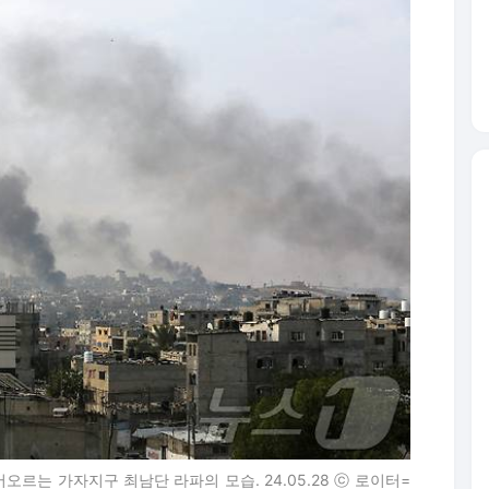
르는 가자지구 최남단 라파의 모습. 24.05.28 ⓒ 로이터=