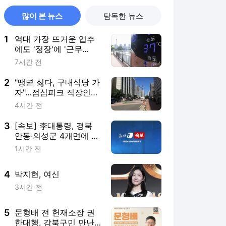
많이 본 뉴스
탐독한 뉴스
1
역대 가장 뜨거운 입추
에도 '정장'에 '근무
복'…"반바지? 꿈도 못
7시간 전
꿔요"
2
"땡볕 싫다, 구내식당 가
자"…점심피크 직장인
사라진 식당가 [르포]
4시간 전
3
[속보] 李대통령, 경북
안동·의성군 4개면에 특
별재난지역 선포
1시간 전
4
박지현, 여신
3시간 전
5
문형배 전 헌재소장 권
한대행, 강북구민 만난