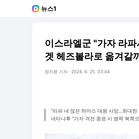
뉴스1
이스라엘군 "가자 라파
겟 헤즈볼라로 옮겨갈
정지윤 기자
2024. 6. 25. 03:44
"라파 내 많은 하마스 대원 사망...최대한
네타냐후 "가자 격전 종료 시 병력 북쪽으