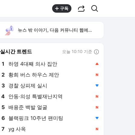
공유하기
검색
구독
뉴스 밖 이야기, 다음 커뮤니티 웹에서 보기
실시간 트렌드
오늘 10:10 기준
툴팁보기
1
하영 4대째 의사 집안
,상승
2
황희 버스 하우스 제안
,신규
3
경찰 상피제 실시
,하락
4
안동·의성 특별재난지역
,신규
5
배용준 백발 얼굴
,신규
6
블랙핑크 10주년 팬미팅
,하락
7
yg 사옥
,신규