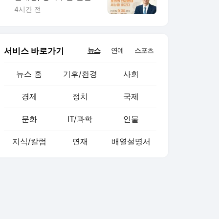
다…9월 '명사특강'
4시간 전
서비스 바로가기
뉴스
연예
스포츠
뉴스 홈
기후/환경
사회
경제
정치
국제
문화
IT/과학
인물
지식/칼럼
연재
배열설명서