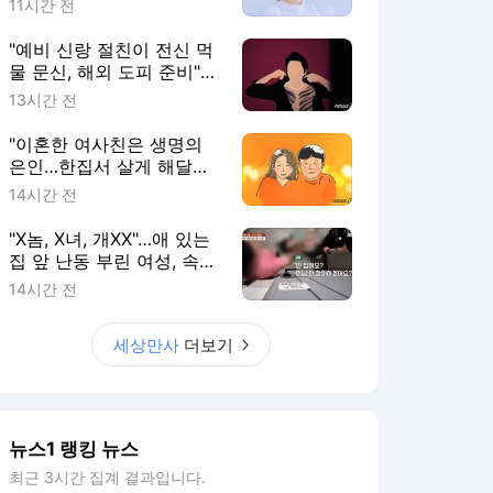
11시간 전
"예비 신랑 절친이 전신 먹
물 문신, 해외 도피 준비"…
예비 신부 '혼란'
13시간 전
"이혼한 여사친은 생명의
은인…한집서 살게 해달라"
남편 요구에 '절망'
14시간 전
"X놈, X녀, 개XX"…애 있는
집 앞 난동 부린 여성, 속옷
까지 훌러덩[영상]
14시간 전
세상만사
더보기
뉴스1 랭킹 뉴스
최근 3시간 집계 결과입니다.