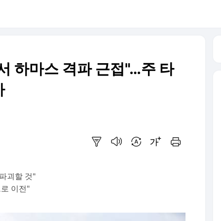
서 하마스 격파 근접"…주 타
까
요약보기
음성으로 듣기
번역 설정
글씨크기 조절하기
인쇄하기
 파괴할 것"
로 이전"