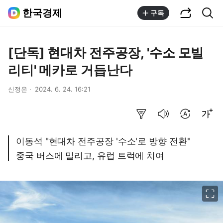
공유하기
통합검색
한국경제
구독
[단독] 현대차 전주공장, '수소 모빌
리티' 메카로 거듭난다
신정은
2024. 6. 24. 16:21
요약보기
음성으로 듣기
번역 설정
글씨크기 조절하기
이동석 "현대차 전주공장 '수소'로 방향 전환"
중국 버스에 밀리고, 유럽 트럭에 치여
이미지 크게 보기