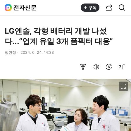
공유하기
통합검색
전자신문
구독
LG엔솔, 각형 배터리 개발 나섰
다...“업계 유일 3개 폼펙터 대응”
정현정
2024. 6. 24. 14:33
요약보기
음성으로 듣기
번역 설정
글씨크기 조절하기
이미지 크게 보기