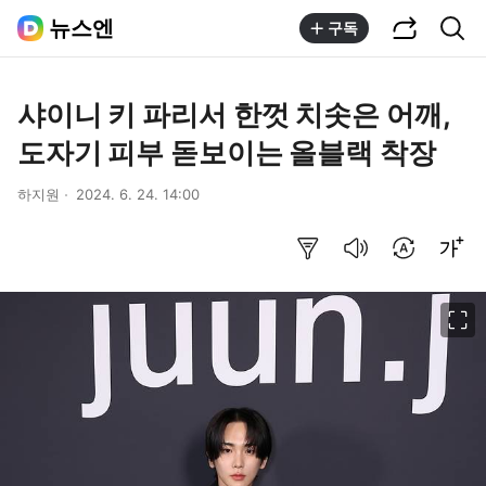
공유하기
통합검색
뉴스엔
구독
샤이니 키 파리서 한껏 치솟은 어깨,
도자기 피부 돋보이는 올블랙 착장
하지원
2024. 6. 24. 14:00
요약보기
음성으로 듣기
번역 설정
글씨크기 조절하기
이미지 크게 보기