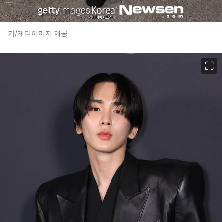
키/게티이미지 제공
이미지 크게 보기