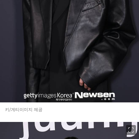
키/게티이미지 제공
이미지 크게 보기