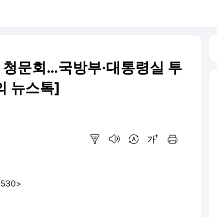
법' 청문회…국방부·대통령실 투
 뉴스톡]
요약보기
음성으로 듣기
번역 설정
글씨크기 조절하기
인쇄하기
530>