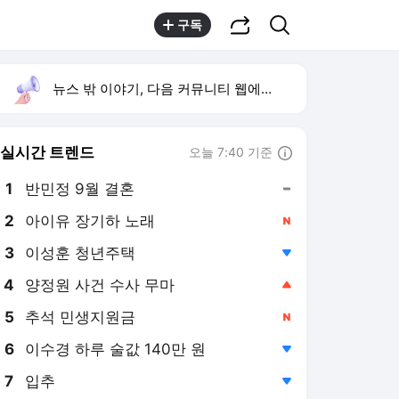
공유하기
검색
구독
뉴스 밖 이야기, 다음 커뮤니티 웹에서 보기
실시간 트렌드
오늘 7:40 기준
툴팁보기
1
반민정 9월 결혼
,유지
2
아이유 장기하 노래
,신규
3
이성훈 청년주택
,하락
4
양정원 사건 수사 무마
,상승
5
추석 민생지원금
,신규
6
이수경 하루 술값 140만 원
,하락
7
입추
,하락