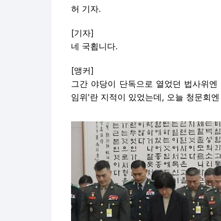
허 기자.
[기자]
네 국횝니다.
[앵커]
그간 야당이 단독으로 열었던 법사위엔 
임위'란 지적이 있었는데, 오늘 청문회엔