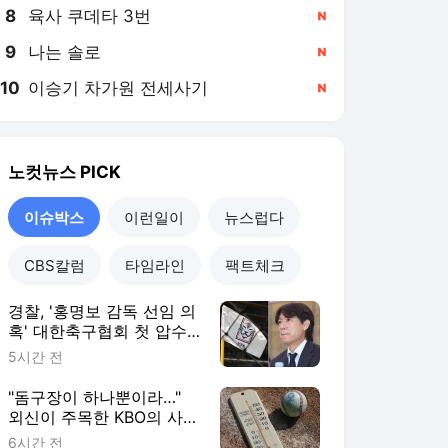
8
육사 쿠데타 3번
,신규
9
나는 솔로
,신규
10
이승기 차가원 전세사기
,신규
노컷뉴스
PICK
이슈박스
이런일이
뉴스럽다
CBS칼럼
타임라인
팩트체크
경찰, '홍명보 감독 선임 의
혹' 대한축구협회 첫 압수
수색
5시간 전
"돔구장이 하나뿐이라…"
외신이 주목한 KBO의 사상
첫 '폭염 휴업'
6시간 전