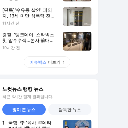
[단독]'수유동 살인' 피의
자, 13세 미만 성폭력 전력
15회
11시간 전
경찰, '탱크데이' 스타벅스
첫 압수수색…본사·前대표
대상(종합)
19시간 전
이슈박스
더보기
노컷뉴스 랭킹 뉴스
최근 3시간 집계 결과입니다.
많이 본 뉴스
탐독한 뉴스
1
국힘, 李 '육사 쿠데타'