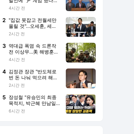
발언에 "尹 계엄 했다고
서울대 없앴나"
4시간 전
2
"집값 못잡고 전월세만
올릴 것"…오세훈, 세제
개편안 거듭 비판(종합)
2시간 전
3
역대급 폭염 속 드론작
전 이상무…美 해병훈련
공개
4시간 전
4
김정관 장관 "반도체로
번 돈 나눠 먹으려 해선
안돼…투자가 곧 분배"
2시간 전
5
장성철 "유승민의 최종
목적지, 박근혜 만남일
수도"[한판승부]
6시간 전