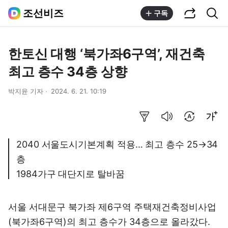
공유하기
통합검색
조선비즈
구독
한토신 대행 ‘북가좌6구역’, 재건축
최고 층수 34층 상향
박지윤 기자
2024. 6. 21. 10:19
요약보기
음성으로 듣기
번역 설정
글씨크기 조절하기
2040 서울도시기본계획 적용… 최고 층수 25→34
층
1984가구 대단지로 탈바꿈
서울 서대문구 북가좌 제6구역 주택재건축정비사업
(북가좌6구역)의 최고 층수가 34층으로 올라갔다.