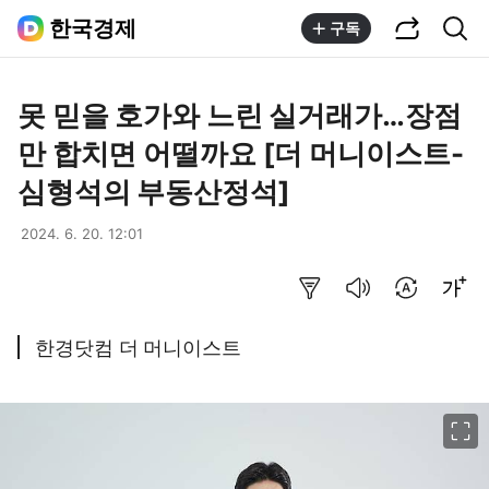
공유하기
통합검색
한국경제
구독
못 믿을 호가와 느린 실거래가…장점
만 합치면 어떨까요 [더 머니이스트-
심형석의 부동산정석]
2024. 6. 20. 12:01
요약보기
음성으로 듣기
번역 설정
글씨크기 조절하기
한경닷컴 더 머니이스트
이미지 크게 보기