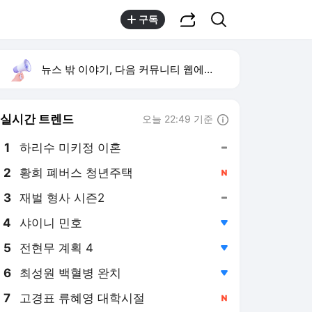
공유하기
검색
구독
뉴스 밖 이야기, 다음 커뮤니티 웹에서 보기
실시간 트렌드
오늘 22:49 기준
툴팁보기
1
하리수 미키정 이혼
,유지
2
황희 폐버스 청년주택
,신규
3
재벌 형사 시즌2
,유지
4
샤이니 민호
,하락
5
전현무 계획 4
,하락
6
최성원 백혈병 완치
,하락
7
고경표 류혜영 대학시절
,신규