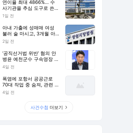
연이율 최대 4866%… 수
사기관을 추심 도구로 쓴
불법 대부업자 덜미 [사건
1일 전
수첩]
아내 가출에 성매매 여성
불러 술 마시고, 3개월 아
기 때려 숨지게 한 친부 [사
2일 전
건수첩]
‘공직선거법 위반’ 혐의 안
병윤 예천군수 구속영장 기
각 [사건수첩]
4일 전
폭염에 포항서 공공근로
70대 작업 중 숨져, 관련 사
업 전면 중단 [사건수첩]
4일 전
사건수첩
더보기