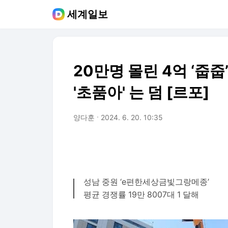
세계일보
20만명 몰린 4억 ‘줍
'초품아' 는 덤 [르포]
양다훈
2024. 6. 20. 10:35
성남 중원 ‘e편한세상금빛그랑메종’
평균 경쟁률 19만 8007대 1 달해