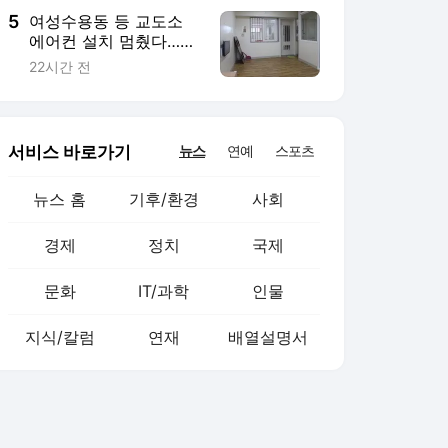
5
여성수용동 등 교도소
에어컨 설치 멈췄다…폭
염 속 37도 치솟은 수용
22시간 전
거실
서비스 바로가기
뉴스
연예
스포츠
뉴스 홈
기후/환경
사회
경제
정치
국제
문화
IT/과학
인물
지식/칼럼
연재
배열설명서