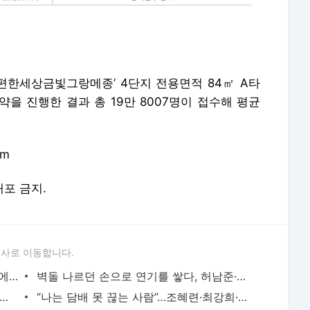
e편한세상금빛그랑메종’ 4단지 전용면적 84㎡ A타
약을 진행한 결과 총 19만 8007명이 접수해 평균
om
배포 금지.
론사로 이동합니다.
월 2억 버는 워킹맘 김지선, 죽음의 문턱에서 깨달은 멈춤의 미학
벽돌 나르던 손으로 연기를 쌓다, 허남준·안보현·이도현의 굳은살 기록
면 5개” 임지연부터 이소라까지, 톱스타들의 살 안 찌는 루틴
“나는 담배 못 끊는 사람”…조혜련·최강희·김동완이 금연에 성공한 이유