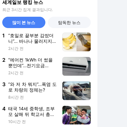
세계일보 랭킹 뉴스
최근 3시간 집계 결과입니다.
많이 본 뉴스
탐독한 뉴스
1
“호일로 끝부분 감쌌더
니”… 바나나 물러지지
않고 2주 버티는 신기한
2시간 전
이유
2
“에어컨 1kWh 더 썼을
뿐인데”…전기요금
6790원 뛴 ‘진짜 이유’
2시간 전
[숫자 뒤의 진실]
3
“와 저 차 뭐지”…폭염 도
로 차량의 정체는?
8시간 전
4
태국 14세 중학생, 조부
모 살해 뒤 학교서 총기
난사… 최소 7명 사망
10시간 전