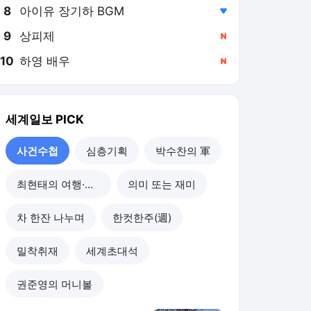
8
아이유 장기하 BGM
,하락
9
상피제
,신규
10
하영 배우
,신규
세계일보
PICK
사건수첩
심층기획
박수찬의 軍
최현태의 여행·와인홀릭
의미 또는 재미
차 한잔 나누며
한컷한주(週)
밀착취재
세계초대석
권준영의 머니볼