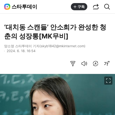
공유하기
통합검색
스타투데이
구독
‘대치동 스캔들’ 안소희가 완성한 청
춘의 성장통[MK무비]
양소영 스타투데이 기자(skyb1842@mkinternet.com)
2024. 6. 18. 16:54
요약보기
음성으로 듣기
번역 설정
글씨크기 조절하기
이미지 크게 보기