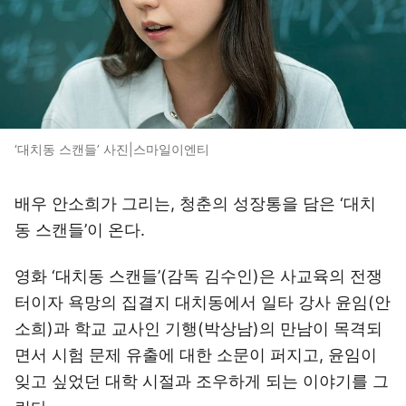
‘대치동 스캔들’ 사진|스마일이엔티
배우 안소희가 그리는, 청춘의 성장통을 담은 ‘대치
동 스캔들’이 온다.
영화 ‘대치동 스캔들’(감독 김수인)은 사교육의 전쟁
터이자 욕망의 집결지 대치동에서 일타 강사 윤임(안
소희)과 학교 교사인 기행(박상남)의 만남이 목격되
면서 시험 문제 유출에 대한 소문이 퍼지고, 윤임이
잊고 싶었던 대학 시절과 조우하게 되는 이야기를 그