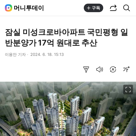
공유하기
통합검색
머니투데이
구독
잠실 미성크로바아파트 국민평형 일
반분양가 17억 원대로 추산
이용안 기자
2024. 6. 18. 15:13
요약보기
음성으로 듣기
번역 설정
글씨크기 조절하기
이미지 크게 보기