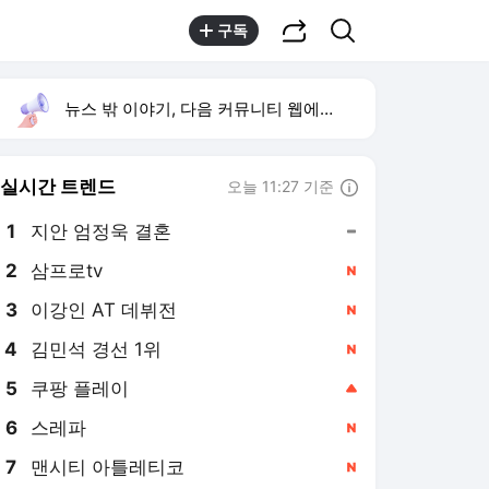
공유하기
검색
구독
뉴스 밖 이야기, 다음 커뮤니티 웹에서 보기
실시간 트렌드
오늘 11:27 기준
툴팁보기
1
지안 엄정욱 결혼
,유지
2
삼프로tv
,신규
3
이강인 AT 데뷔전
,신규
4
김민석 경선 1위
,신규
5
쿠팡 플레이
,상승
6
스레파
,신규
7
맨시티 아틀레티코
,신규