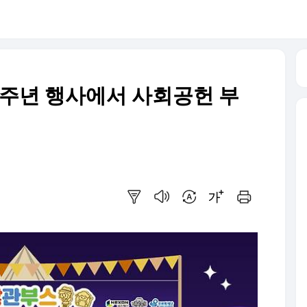
0주년 행사에서 사회공헌 부
요약보기
음성으로 듣기
번역 설정
글씨크기 조절하기
인쇄하기