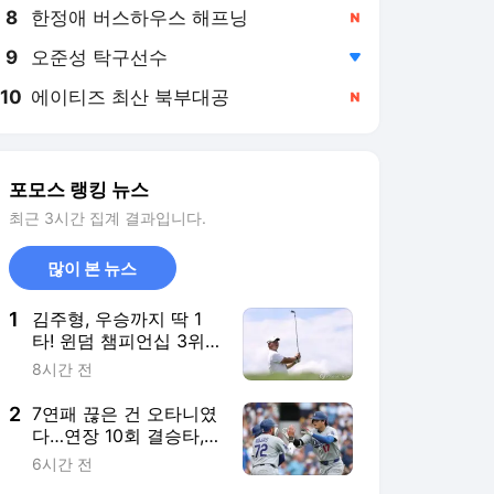
8
한정애 버스하우스 해프닝
,신규
9
오준성 탁구선수
,하락
10
에이티즈 최산 북부대공
,신규
포모스 랭킹 뉴스
최근 3시간 집계 결과입니다.
많이 본 뉴스
1
김주형, 우승까지 딱 1
타! 윈덤 챔피언십 3위
로 최종전 간다
8시간 전
2
7연패 끊은 건 오타니였
다…연장 10회 결승타,
야마모토는 5⅔이닝 무
6시간 전
실점