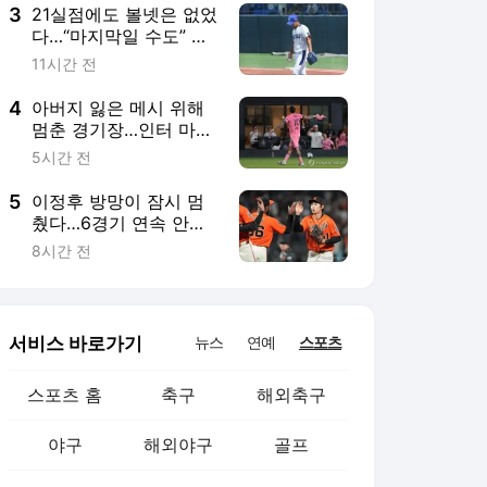
3
21실점에도 볼넷은 없었
다…“마지막일 수도” 끝
까지 정면승부한 고교
11시간 전
투수
4
아버지 잃은 메시 위해
멈춘 경기장…인터 마이
애미, 10분엔 “힘내라 레
5시간 전
오”
5
이정후 방망이 잠시 멈
췄다…6경기 연속 안타
마감, 타율 0.301
8시간 전
서비스 바로가기
뉴스
연예
스포츠
스포츠 홈
축구
해외축구
야구
해외야구
골프