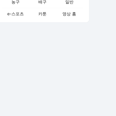
농구
배구
일반
e-스포츠
카툰
영상 홈