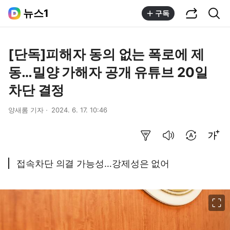
공유하기
통합검색
뉴스1
구독
[단독]피해자 동의 없는 폭로에 제
동…밀양 가해자 공개 유튜브 20일
차단 결정
양새롬 기자
2024. 6. 17. 10:46
요약보기
음성으로 듣기
번역 설정
글씨크기 조절하기
접속차단 의결 가능성…강제성은 없어
이미지 크게 보기