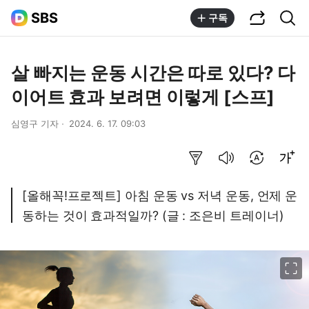
공유하기
통합검색
SBS
구독
살 빠지는 운동 시간은 따로 있다? 다
이어트 효과 보려면 이렇게 [스프]
심영구 기자
2024. 6. 17. 09:03
요약보기
음성으로 듣기
번역 설정
글씨크기 조절하기
[올해꼭!프로젝트] 아침 운동 vs 저녁 운동, 언제 운
동하는 것이 효과적일까? (글 : 조은비 트레이너)
이미지 크게 보기