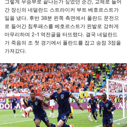
그렇게 무승부로 끝나는가 싶었던 순간, 교체로 들어
간 장신의 네덜란드 스트라이커 부트 베호르스트가
일을 냈다. 후반 38분 왼쪽 측면에서 폴란드 문전으
로 들어간 침투패스를 베호르스트가 왼발로 강하게
마무리하며 2-1 역전골을 터뜨렸다.
결국 네덜란드
가 죽음의 조 첫 경기에서 폴란드를 잡고 승점 3점을
가져갔다
.
이미지 크게 보기