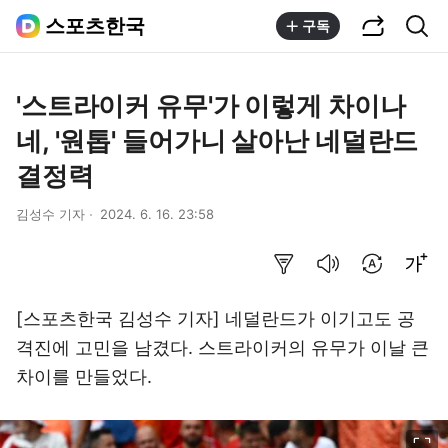
공유하기
통합검색
스포츠한국
구독
'스트라이커 유무'가 이렇게 차이나
네, '원톱' 들어가니 살아난 네덜란드
결정력
김성수 기자
2024. 6. 16. 23:58
요약보기
음성으로 듣기
번역 설정
글씨크기 조절하기
[스포츠한국 김성수 기자] 네덜란드가 이기고도 공
격진에 고민을 남겼다. 스트라이커의 유무가 이날 큰
차이를 만들었다.
이미지 크게 보기