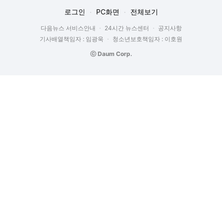
로그인
PC화면
전체보기
다음뉴스 서비스안내
24시간 뉴스센터
공지사항
기사배열책임자 : 임광욱
청소년보호책임자 : 이호원
ⓒ Daum Corp.