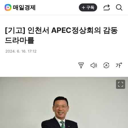
공유하기
통합검색
매일경제
구독
[기고] 인천서 APEC정상회의 감동
드라마를
2024. 6. 16. 17:12
요약보기
음성으로 듣기
번역 설정
글씨크기 조절하기
이미지 크게 보기