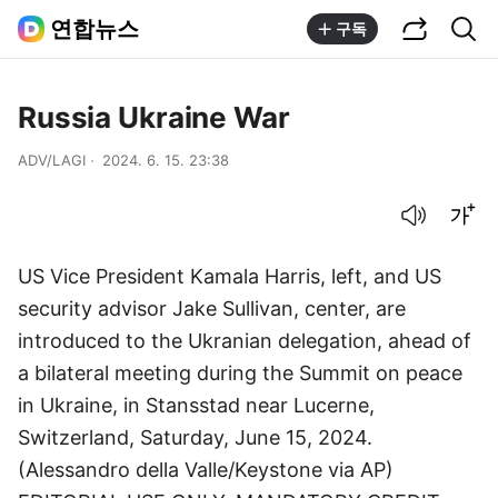
공유하기
통합검색
연합뉴스
구독
Russia Ukraine War
ADV/LAGI
2024. 6. 15. 23:38
음성으로 듣기
글씨크기 조절하기
US Vice President Kamala Harris, left, and US
security advisor Jake Sullivan, center, are
introduced to the Ukranian delegation, ahead of
a bilateral meeting during the Summit on peace
in Ukraine, in Stansstad near Lucerne,
Switzerland, Saturday, June 15, 2024.
(Alessandro della Valle/Keystone via AP)