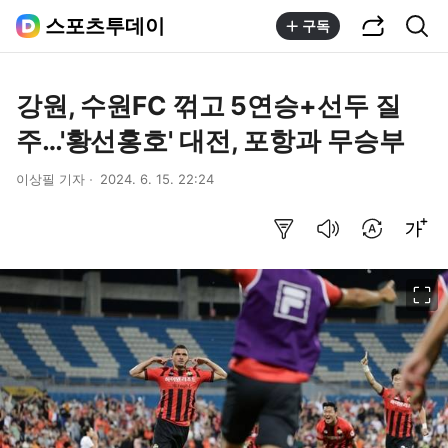
공유하기
통합검색
스포츠투데이
구독
강원, 수원FC 꺾고 5연승+선두 질
주…'황선홍호' 대전, 포항과 무승부
이상필 기자
2024. 6. 15. 22:24
요약보기
음성으로 듣기
번역 설정
글씨크기 조절하기
이미지 크게 보기