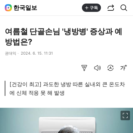
공유하기
통합검색
한국일보
구독
여름철 단골손님 '냉방병' 증상과 예
방법은?
권대익
2024. 6. 15. 11:31
요약보기
음성으로 듣기
번역 설정
글씨크기 조절하기
[건강이 최고] 과도한 냉방 따른 실내외 큰 온도차
에 신체 적응 못 해 발생
이미지 크게 보기