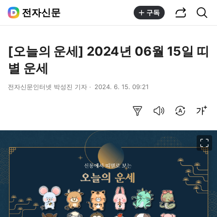
공유하기
통합검색
전자신문
구독
[오늘의 운세] 2024년 06월 15일 띠
별 운세
전자신문인터넷 박성진 기자
2024. 6. 15. 09:21
요약보기
음성으로 듣기
번역 설정
글씨크기 조절하기
이미지 크게 보기