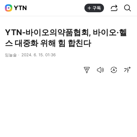
공유하기
통합검색
YTN
구독
YTN-바이오의약품협회, 바이오·헬
스 대중화 위해 힘 합친다
임늘솔
2024. 6. 15. 01:36
요약보기
음성으로 듣기
번역 설정
글씨크기 조절하기