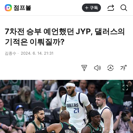
공유하기
통합검색
점프볼
구독
7차전 승부 예언했던 JYP, 댈러스의
기적은 이뤄질까?
김종수
2024. 6. 14. 21:31
요약보기
음성으로 듣기
번역 설정
글씨크기 조절하기
이미지 크게 보기