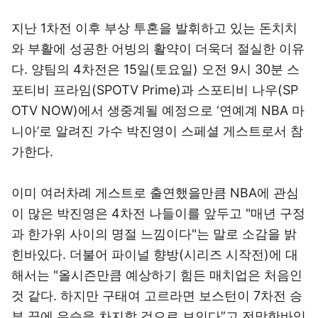
지난 1차전 이후 부상 투혼을 발휘하고 있는 돈치치
와 부활에 성공한 어빙의 활약이 더욱더 절실한 이유
다. 양팀의 4차전은 15일(토요일) 오전 9시 30분 스
포티비 프라임(SPOTV Prime)과 스포티비 나우(SP
OTV NOW)에서 생중계될 예정으로 ‘연예계 NBA 마
니아’로 알려진 가수 박진영이 스페셜 게스트로서 참
가한다.
이미 여러차례 게스트로 출연했을만큼 NBA에 관심
이 많은 박진영은 4차전 나들이를 앞두고 "매년 구정
과 한가위 사이의 명절 느낌이다"는 말로 소감을 밝
힌바있다. 더불어 파이널 향방(시리즈 시작전)에 대
해서는 "올시즌만큼 예상하기 힘든 매치업은 처음인
것 같다. 하지만 구태여 고르라면 보스턴이 7차전 승
부 끝에 우승을 차지할 것으로 보인다”고 전망한바있