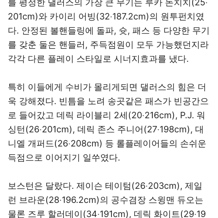
를 평정한 댈러스의 가장 큰 무기는 루카 돈치치(25‧
201cm)와 카이리 어빙(32‧187.2cm)의 원투펀치였
다. 안정된 볼핸들링에 돌파, 슛, 패스 등 다양한 무기
를 갖춘 둘은 핸들러, 주득점원이 모두 가능했던지라
각각 다른 플레이 스타일로 시너지효과를 냈다.
특히 이들에게 수비가 몰리게되면 댈러스의 힘은 더
욱 강해졌다. 빈틈을 노려 송곳같은 패스가 빈공간으
로 들어갔고 데릭 라이블리 2세(20‧216cm), P.J. 워
싱턴(26‧201cm), 데릭 존스 주니어(27‧198cm), 대
니엘 개퍼드(26‧208cm) 등 롤플레이어들의 손쉬운
득점으로 이어지기 일쑤였다.
보스턴은 달랐다. 제이슨 테이텀(26‧203cm), 제일
런 브라운(28‧196.2cm)의 공수겸장 스윙맨 듀오는
물론 즈루 할러데이(34‧191cm), 데릭 화이트(29‧19