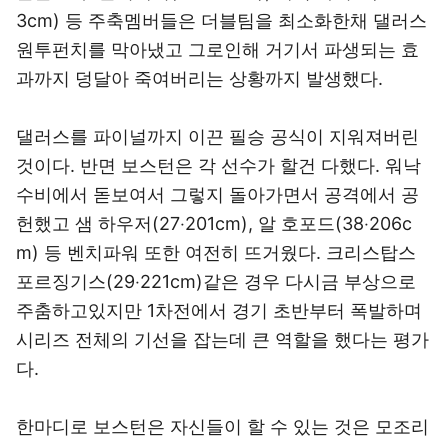
3cm) 등 주축멤버들은 더블팀을 최소화한채 댈러스
원투펀치를 막아냈고 그로인해 거기서 파생되는 효
과까지 덩달아 죽여버리는 상황까지 발생했다.
댈러스를 파이널까지 이끈 필승 공식이 지워져버린
것이다. 반면 보스턴은 각 선수가 할건 다했다. 워낙
수비에서 돋보여서 그렇지 돌아가면서 공격에서 공
헌했고 샘 하우저(27‧201cm), 알 호포드(38‧206c
m) 등 벤치파워 또한 여전히 뜨거웠다. 크리스탑스
포르징기스(29‧221cm)같은 경우 다시금 부상으로
주춤하고있지만 1차전에서 경기 초반부터 폭발하며
시리즈 전체의 기선을 잡는데 큰 역할을 했다는 평가
다.
한마디로 보스턴은 자신들이 할 수 있는 것은 모조리