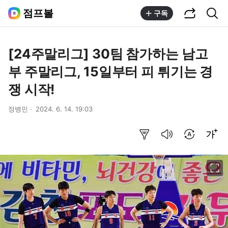
공유하기
통합검색
점프볼
구독
[24주말리그] 30팀 참가하는 남고
부 주말리그, 15일부터 피 튀기는 경
쟁 시작!
정병민
2024. 6. 14. 19:03
요약보기
음성으로 듣기
번역 설정
글씨크기 조절하기
이미지 크게 보기